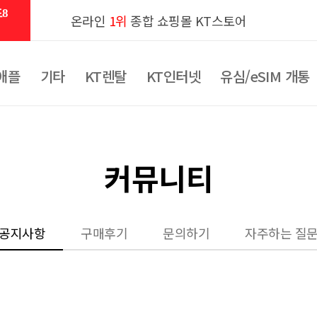
8
온라인
1위
종합 쇼핑몰 KT스토어
애플
기타
KT렌탈
KT인터넷
유심/eSIM 개통
커뮤니티
공지사항
구매후기
문의하기
자주하는 질