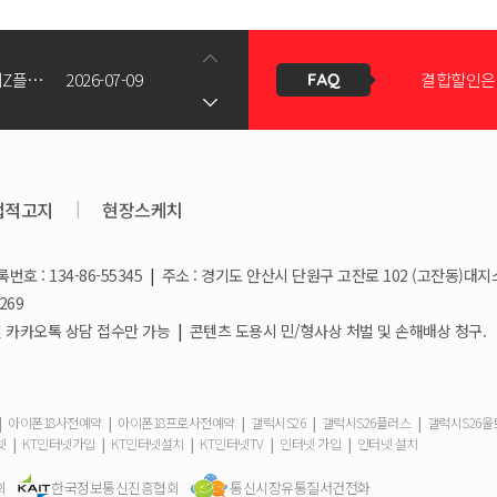
갤럭시Z폴드8(와이드/울트라) 갤럭시Z플립8 사전예약 공지사항
2026-07-09
결합할인은 
KT스토어 공식 신청서 작성 관련 자주 묻는 질문
2026-05-11
KT스토어
법적고지
|
현장스케치
호 : 134-86-55345
|
주소 : 경기도 안산시 단원구 고잔로 102 (고잔동)대지
상향!
2026-03-25
휴대폰 일
269
/ 일요일 카카오톡 상담 접수만 가능
|
콘텐츠 도용시 민/형사상 처벌 및 손해배상 청구.
2026-03-08
요금제 변경
|
|
|
|
|
아이폰18사전예약
아이폰18프로사전예약
갤럭시S26
갤럭시S26플러스
갤럭시S26
|
|
|
|
|
넷
KT인터넷가입
KT인터넷설치
KT인터넷TV
인터넷 가입
인터넷 설치
2026-02-10
더블할인카
회
한국정보통신진흥협회
통신시장유통질서건전화