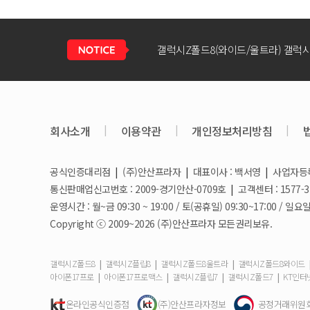
회사소개
|
이용약관
|
개인정보처리방침
|
공식인증대리점
|
(주)안산프라자
|
대표이사 : 백서영
|
사업자등록번
갤럭시S26 / 아이폰17e 공통지원금 
통신판매업신고번호 : 2009-경기안산-0709호
|
고객센터 : 1577-3
운영시간 : 월~금 09:30 ~ 19:00 / 토(공휴일) 09:30~17:00 
Copyright ⓒ 2009~2026 (주)안산프라자 모든권리보유.
아이폰17e 사전예약 공지사항
|
|
|
갤럭시Z폴드8
갤럭시Z플립8
갤럭시Z폴드8울트라
갤럭시Z폴드8와이드
|
|
|
|
아이폰17프로
아이폰17프로맥스
갤럭시Z플립7
갤럭시Z폴드7
KT인터
갤럭시S26 사전예약 공지사항
온라인공식인증점
(주)안산프라자정보
공정거래위원