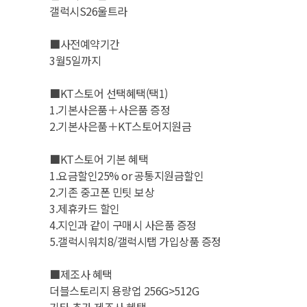
갤럭시S26울트라
■사전예약기간
3월5일까지
■KT스토어 선택혜택(택1)
1.기본사은품＋사은품 증정
2.기본사은품＋KT스토어지원금
■KT스토어 기본 혜택
1.요금할인25% or 공통지원금할인
2.기존 중고폰 민팃 보상
3.제휴카드 할인
4.지인과 같이 구매시 사은품 증정
5.갤럭시워치8/갤럭시탭 가입상품 증정
■제조사 혜택
더블스토리지 용량업 256G>512G