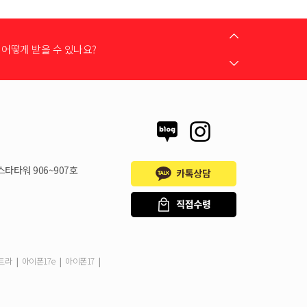
어떻게 받을 수 있나요?
 지원금이 신청서에 표시되지 않습니다
스타타워 906~907호
시불로 구매도 가능한가요?
은 언제할 수 있나요?
|
|
|
울트라
아이폰17e
아이폰17
드는 어떻게 등록 하나요?