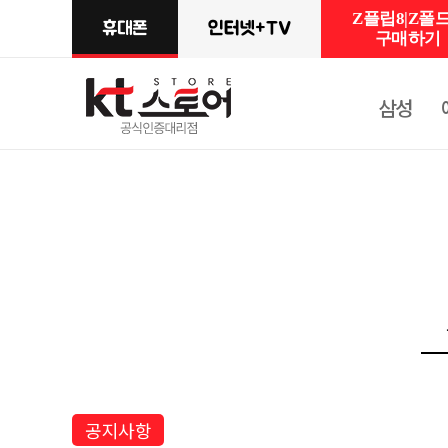
Z플립8|Z폴드
구매하기
삼성
공지사항