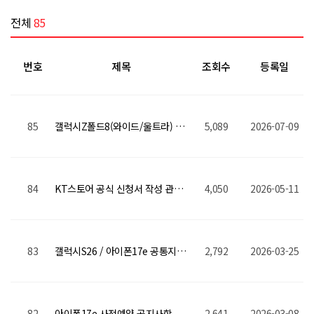
전체
85
번호
제목
조회수
등록일
85
갤럭시Z폴드8(와이드/울트라) 갤럭시Z플립8 사전예약 공지사항
5,089
2026-07-09
84
KT스토어 공식 신청서 작성 관련 자주 묻는 질문
4,050
2026-05-11
83
갤럭시S26 / 아이폰17e 공통지원금 상향!
2,792
2026-03-25
82
아이폰17e 사전예약 공지사항
2,641
2026-03-08