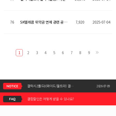
76
SK텔레콤 위약금 면제 관련 공지사항
7,920
2025-07-04
1
2
3
4
5
6
7
8
9
신청서 조회는 어떻게 하나요?
갤럭시Z폴드8(와이드/울트라) 갤럭시Z플립8 사전예약 공지사항
2026-07-09
결합할인은 어떻게 받을 수 있나요?
KT스토어 공식 신청서 작성 관련 자주 묻는 질문
2026-05-11
KT스토어 지원금이 신청서에 표시되지 않습니다
갤럭시S26 / 아이폰17e 공통지원금 상향!
2026-03-25