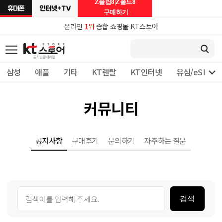
Z플립8|Z폴드8
구매하기
온라인
1위
종합 쇼핑몰 KT스토어

삼성
애플
기타
KT렌탈
KT인터넷
유심/eSIM 
커뮤니티
공지사항
구매후기
문의하기
자주하는 질문
검색