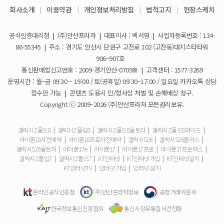
회사소개
|
이용약관
|
개인정보처리방침
|
법적고지
|
현장스케치
아이폰17e 사전예약 공지사항
휴대폰 일시불로 구매도 가능한가요?
2026-03-08
공식인증대리점
|
(주)안산프라자
|
대표이사 : 백서영
|
사업자등록번호 : 134-
갤럭시S26 사전예약 공지사항
요금제 변경은 언제할 수 있나요?
2026-02-10
86-55345
|
주소 : 경기도 안산시 단원구 고잔로 102 (고잔동)대지스타타워
906~907호
더블할인카드는 어떻게 등록 하나요?
통신판매업신고번호 : 2009-경기안산-0709호
|
고객센터 : 1577-3269
운영시간 : 월~금 09:30 ~ 19:00 / 토(공휴일) 09:30~17:00 / 일요일 카카오톡 상담
휴대폰 구매 후 불량이면 어떻게 하나요?
접수만 가능
|
콘텐츠 도용시 민/형사상 처벌 및 손해배상 청구.
Copyright ⓒ 2009~2026 (주)안산프라자 모든권리보유.
개통철회는 어떻게 할 수 있나요?
갤럭시Z폴드8
|
갤럭시Z플립8
|
갤럭시Z폴드8울트라
|
갤럭시Z폴드8와이드
|
아이폰18사전예약
|
아이폰18프로사전예약
|
갤럭시S26
|
갤럭시S26플러스
|
ESIM 발급 방법은 어떻게 되나요?
갤럭시S26울트라
|
아이폰17e
|
아이폰17
|
아이폰17프로
|
아이폰17프로맥스
|
갤럭시Z플립7
|
갤럭시Z폴드7
|
KT인터넷
|
KT인터넷가입
|
KT인터넷설치
|
유심은 새로 구매해야 하나요?
KT인터넷TV
|
인터넷 가입
|
인터넷 설치
사은품은 핸드폰과 같이 보내주시나요?
온라인공식인증점
(주)안산프라자정보
공정거래위원회
한국정보통신진흥협회
통신시장유통질서건전화
청소년 요금제는 몇살까지 가입할 수 있어요?