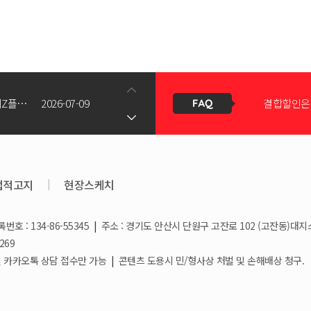
신청서 조회
갤럭시Z폴드8(와이드/울트라) 갤럭시Z플립8 사전예약 공지사항
2026-07-09
결합할인은 
KT스토어 공식 신청서 작성 관련 자주 묻는 질문
2026-05-11
KT스토어
법적고지
|
현장스케치
호 : 134-86-55345
|
주소 : 경기도 안산시 단원구 고잔로 102 (고잔동)대지
상향!
2026-03-25
휴대폰 일
269
/ 일요일 카카오톡 상담 접수만 가능
|
콘텐츠 도용시 민/형사상 처벌 및 손해배상 청구.
2026-03-08
요금제 변경