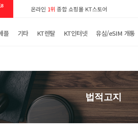
8
온라인
1위
종합 쇼핑몰 KT스토어
애플
기타
KT렌탈
KT인터넷
유심/eSIM 개통
법적고지