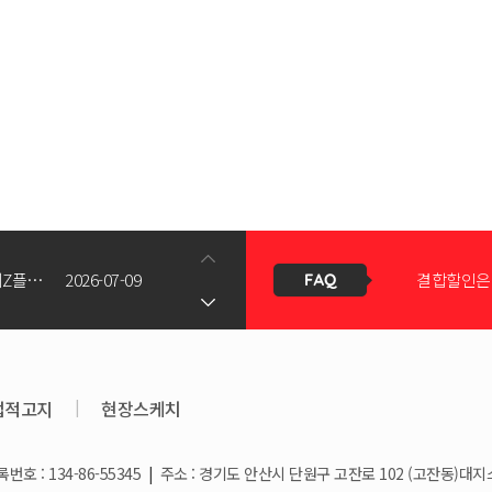
신청서 조회
갤럭시Z폴드8(와이드/울트라) 갤럭시Z플립8 사전예약 공지사항
2026-07-09
결합할인은 
KT스토어 공식 신청서 작성 관련 자주 묻는 질문
2026-05-11
KT스토어
법적고지
|
현장스케치
호 : 134-86-55345
|
주소 : 경기도 안산시 단원구 고잔로 102 (고잔동)대지
상향!
2026-03-25
휴대폰 일