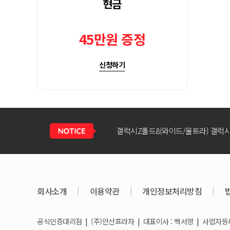
현금
45만원 증정
신청하기
회사소개
|
이용약관
|
개인정보처리방침
|
공식인증대리점
|
(주)안산프라자
|
대표이사 : 백서영
|
사업자등록번
갤럭시S26 / 아이폰17e 공통지원금 