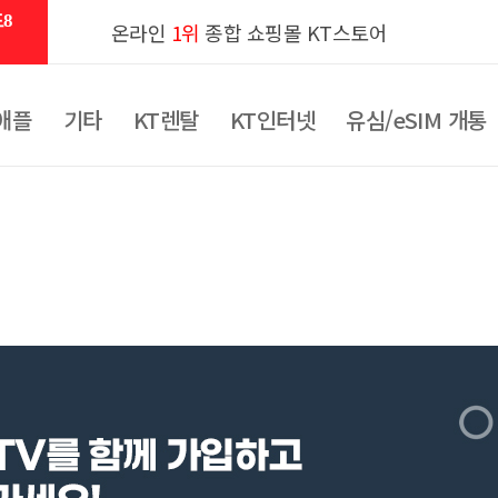
8
온라인
1위
종합 쇼핑몰 KT스토어
애플
기타
KT렌탈
KT인터넷
유심/eSIM 개통