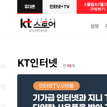
Z플립8|Z폴드
구매하기
삼성
KT인터넷
전체
0
개