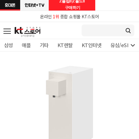
Z플립8|Z폴드8
구매하기
온라인
1위
종합 쇼핑몰 KT스토어

삼성
애플
기타
KT렌탈
KT인터넷
유심/eSIM 