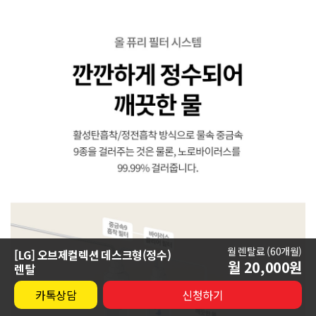
월 렌탈료 (
60개월
)
[LG] 오브제컬렉션 데스크형(정수)
월
20,000
원
렌탈
카톡상담
신청하기