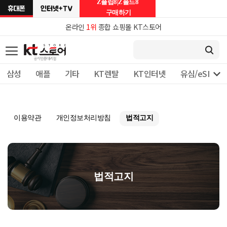
Z플립8|Z폴드8
구매하기
온라인
1위
종합 쇼핑몰 KT스토어

삼성
애플
기타
KT렌탈
KT인터넷
유심/eSIM 
이용약관
개인정보처리방침
법적고지
법적고지