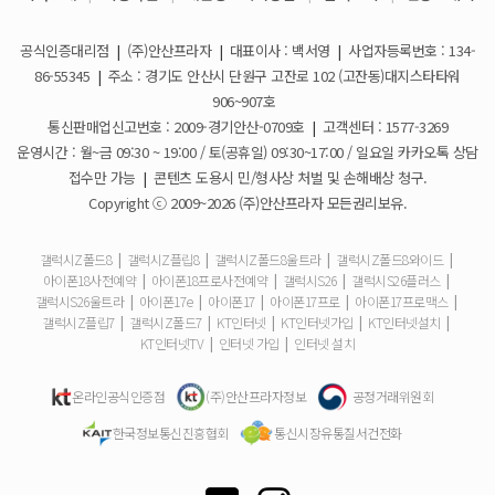
아이폰17e 사전예약 공지사항
휴대폰 일시불로 구매도 가능한가요?
2026-03-08
공식인증대리점
|
(주)안산프라자
|
대표이사 : 백서영
|
사업자등록번호 : 134-
갤럭시S26 사전예약 공지사항
요금제 변경은 언제할 수 있나요?
2026-02-10
86-55345
|
주소 : 경기도 안산시 단원구 고잔로 102 (고잔동)대지스타타워
906~907호
더블할인카드는 어떻게 등록 하나요?
통신판매업신고번호 : 2009-경기안산-0709호
|
고객센터 : 1577-3269
운영시간 : 월~금 09:30 ~ 19:00 / 토(공휴일) 09:30~17:00 / 일요일 카카오톡 상담
휴대폰 구매 후 불량이면 어떻게 하나요?
접수만 가능
|
콘텐츠 도용시 민/형사상 처벌 및 손해배상 청구.
Copyright ⓒ 2009~2026 (주)안산프라자 모든권리보유.
개통철회는 어떻게 할 수 있나요?
갤럭시Z폴드8
|
갤럭시Z플립8
|
갤럭시Z폴드8울트라
|
갤럭시Z폴드8와이드
|
아이폰18사전예약
|
아이폰18프로사전예약
|
갤럭시S26
|
갤럭시S26플러스
|
ESIM 발급 방법은 어떻게 되나요?
갤럭시S26울트라
|
아이폰17e
|
아이폰17
|
아이폰17프로
|
아이폰17프로맥스
|
갤럭시Z플립7
|
갤럭시Z폴드7
|
KT인터넷
|
KT인터넷가입
|
KT인터넷설치
|
유심은 새로 구매해야 하나요?
KT인터넷TV
|
인터넷 가입
|
인터넷 설치
사은품은 핸드폰과 같이 보내주시나요?
온라인공식인증점
(주)안산프라자정보
공정거래위원회
한국정보통신진흥협회
통신시장유통질서건전화
청소년 요금제는 몇살까지 가입할 수 있어요?