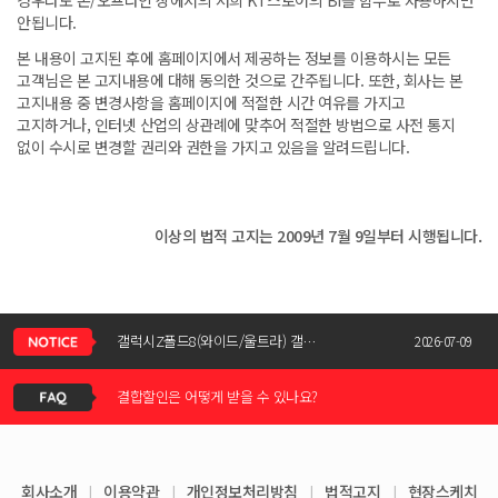
경우라도 온/오프라인 상에서의 저희 KT스토어의 BI를 함부로 사용하시면
안됩니다.
본 내용이 고지된 후에 홈페이지에서 제공하는 정보를 이용하시는 모든
고객님은 본 고지내용에 대해 동의한 것으로 간주됩니다. 또한, 회사는 본
고지내용 중 변경사항을 홈페이지에 적절한 시간 여유를 가지고
고지하거나, 인터넷 산업의 상관례에 맞추어 적절한 방법으로 사전 통지
없이 수시로 변경할 권리와 권한을 가지고 있음을 알려드립니다.
이상의 법적 고지는 2009년 7월 9일부터 시행됩니다.
신청서 조회는 어떻게 하나요?
갤럭시Z폴드8(와이드/울트라) 갤럭시Z플립8 사전예약 공지사항
2026-07-09
결합할인은 어떻게 받을 수 있나요?
KT스토어 공식 신청서 작성 관련 자주 묻는 질문
2026-05-11
KT스토어 지원금이 신청서에 표시되지 않습니다
갤럭시S26 / 아이폰17e 공통지원금 상향!
2026-03-25
회사소개
|
이용약관
|
개인정보처리방침
|
법적고지
|
현장스케치