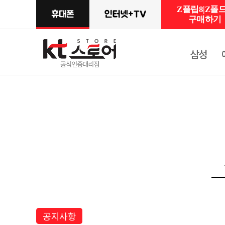
Z플립8|Z폴드
구매하기
삼성
공지사항