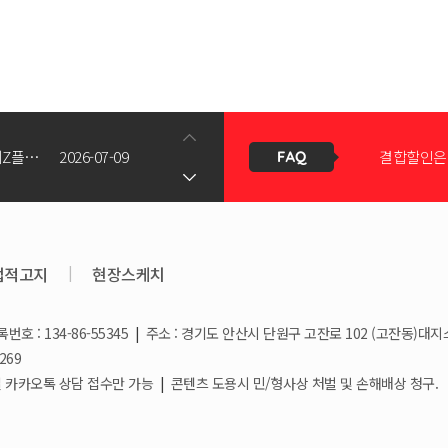
신청서 조회
갤럭시Z폴드8(와이드/울트라) 갤럭시Z플립8 사전예약 공지사항
2026-07-09
결합할인은 
KT스토어 공식 신청서 작성 관련 자주 묻는 질문
2026-05-11
KT스토어
법적고지
|
현장스케치
호 : 134-86-55345
|
주소 : 경기도 안산시 단원구 고잔로 102 (고잔동)대지
상향!
2026-03-25
휴대폰 일
269
/ 일요일 카카오톡 상담 접수만 가능
|
콘텐츠 도용시 민/형사상 처벌 및 손해배상 청구.
2026-03-08
요금제 변경