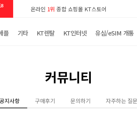
8
온라인
1위
종합 쇼핑몰 KT스토어
애플
기타
KT렌탈
KT인터넷
유심/eSIM 개통
커뮤니티
공지사항
구매후기
문의하기
자주하는 질