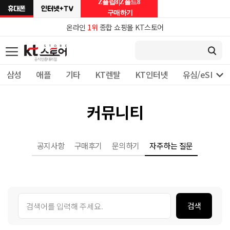
Z플립8|Z폴드8
구매하기
온라인
1위
종합 쇼핑몰 KT스토어

삼성
애플
기타
KT렌탈
KT인터넷
유심/eSIM 
커뮤니티
공지사항
구매후기
문의하기
자주하는 질문
검색