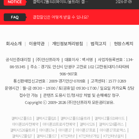
신청서 조회는 어떻게 하나요?
갤럭시Z폴드8(와이드/울트라) 갤럭시Z플립8 사전예약 공지사항
2026-07-09
결합할인은 어떻게 받을 수 있나요?
KT스토어 공식 신청서 작성 관련 자주 묻는 질문
2026-05-11
KT스토어 지원금이 신청서에 표시되지 않습니다
갤럭시S26 / 아이폰17e 공통지원금 상향!
2026-03-25
회사소개
|
이용약관
|
개인정보처리방침
|
법적고지
|
현장스케치
아이폰17e 사전예약 공지사항
휴대폰 일시불로 구매도 가능한가요?
2026-03-08
공식인증대리점
|
(주)안산프라자
|
대표이사 : 백서영
|
사업자등록번호 : 134-
갤럭시S26 사전예약 공지사항
요금제 변경은 언제할 수 있나요?
2026-02-10
86-55345
|
주소 : 경기도 안산시 단원구 고잔로 102 (고잔동)대지스타타워
906~907호
더블할인카드는 어떻게 등록 하나요?
통신판매업신고번호 : 2009-경기안산-0709호
|
고객센터 : 1577-3269
운영시간 : 월~금 09:30 ~ 19:00 / 토(공휴일) 09:30~17:00 / 일요일 카카오톡 상담
휴대폰 구매 후 불량이면 어떻게 하나요?
접수만 가능
|
콘텐츠 도용시 민/형사상 처벌 및 손해배상 청구.
Copyright ⓒ 2009~2026 (주)안산프라자 모든권리보유.
개통철회는 어떻게 할 수 있나요?
갤럭시Z폴드8
|
갤럭시Z플립8
|
갤럭시Z폴드8울트라
|
갤럭시Z폴드8와이드
|
아이폰18사전예약
|
아이폰18프로사전예약
|
갤럭시S26
|
갤럭시S26플러스
|
ESIM 발급 방법은 어떻게 되나요?
갤럭시S26울트라
|
아이폰17e
|
아이폰17
|
아이폰17프로
|
아이폰17프로맥스
|
갤럭시Z플립7
|
갤럭시Z폴드7
|
KT인터넷
|
KT인터넷가입
|
KT인터넷설치
|