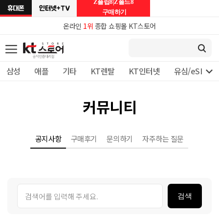
Z플립8|Z폴드8
구매하기
온라인
1위
종합 쇼핑몰 KT스토어

삼성
애플
기타
KT렌탈
KT인터넷
유심/eSIM 
커뮤니티
공지사항
구매후기
문의하기
자주하는 질문
검색