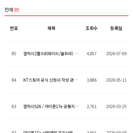
전체
85
번호
제목
조회수
등록일
85
갤럭시Z폴드8(와이드/울트라) 갤럭시Z플립8 사전예약 공지사항
4,857
2026-07-09
84
KT스토어 공식 신청서 작성 관련 자주 묻는 질문
3,886
2026-05-11
83
갤럭시S26 / 아이폰17e 공통지원금 상향!
2,761
2026-03-25
82
아이폰17e 사전예약 공지사항
2,601
2026-03-08