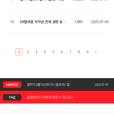
76
SK텔레콤 위약금 면제 관련 공지사항
7,885
2025-07-04
1
2
3
4
5
6
7
8
9
신청서 조회는 어떻게 하나요?
갤럭시Z폴드8(와이드/울트라) 갤럭시Z플립8 사전예약 공지사항
2026-07-09
결합할인은 어떻게 받을 수 있나요?
KT스토어 공식 신청서 작성 관련 자주 묻는 질문
2026-05-11
KT스토어 지원금이 신청서에 표시되지 않습니다
갤럭시S26 / 아이폰17e 공통지원금 상향!
2026-03-25