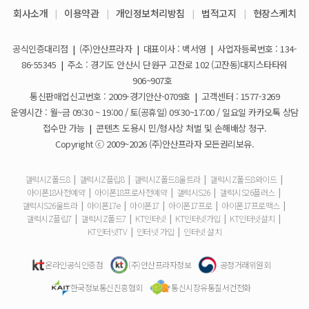
회사소개
|
이용약관
|
개인정보처리방침
|
법적고지
|
현장스케치
아이폰17e 사전예약 공지사항
휴대폰 일시불로 구매도 가능한가요?
2026-03-08
공식인증대리점
|
(주)안산프라자
|
대표이사 : 백서영
|
사업자등록번호 : 134-
갤럭시S26 사전예약 공지사항
요금제 변경은 언제할 수 있나요?
2026-02-10
86-55345
|
주소 : 경기도 안산시 단원구 고잔로 102 (고잔동)대지스타타워
906~907호
더블할인카드는 어떻게 등록 하나요?
통신판매업신고번호 : 2009-경기안산-0709호
|
고객센터 : 1577-3269
운영시간 : 월~금 09:30 ~ 19:00 / 토(공휴일) 09:30~17:00 / 일요일 카카오톡 상담
휴대폰 구매 후 불량이면 어떻게 하나요?
접수만 가능
|
콘텐츠 도용시 민/형사상 처벌 및 손해배상 청구.
Copyright ⓒ 2009~2026 (주)안산프라자 모든권리보유.
개통철회는 어떻게 할 수 있나요?
갤럭시Z폴드8
|
갤럭시Z플립8
|
갤럭시Z폴드8울트라
|
갤럭시Z폴드8와이드
|
아이폰18사전예약
|
아이폰18프로사전예약
|
갤럭시S26
|
갤럭시S26플러스
|
ESIM 발급 방법은 어떻게 되나요?
갤럭시S26울트라
|
아이폰17e
|
아이폰17
|
아이폰17프로
|
아이폰17프로맥스
|
갤럭시Z플립7
|
갤럭시Z폴드7
|
KT인터넷
|
KT인터넷가입
|
KT인터넷설치
|
유심은 새로 구매해야 하나요?
KT인터넷TV
|
인터넷 가입
|
인터넷 설치
사은품은 핸드폰과 같이 보내주시나요?
온라인공식인증점
(주)안산프라자정보
공정거래위원회
한국정보통신진흥협회
통신시장유통질서건전화
청소년 요금제는 몇살까지 가입할 수 있어요?