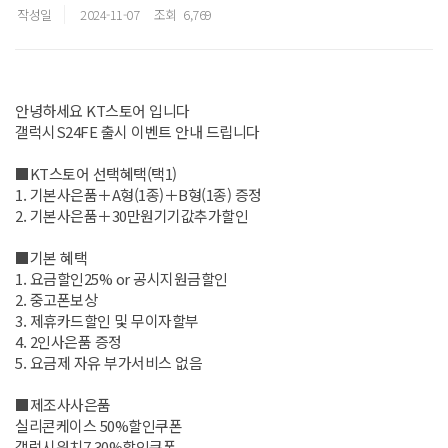
작성일
2024-11-07
조회
6,769
안녕하세요 KT스토어 입니다
갤럭시S24FE 출시 이벤트 안내 드립니다
■KT스토어 선택혜택(택1)
1. 기본사은품＋A형(1종)＋B형(1종) 증정
2. 기본사은품＋30만원기기값추가할인
■기본 혜택
1. 요금할인25% or 공시지원금할인
2. 중고폰보상
3. 제휴카드할인 및 무이자할부
4. 2인사은품 증정
5. 요금제 자유 부가서비스 없음
■제조사사은품
실리콘케이스 50%할인쿠폰
갤럭시워치7 30%할인쿠폰