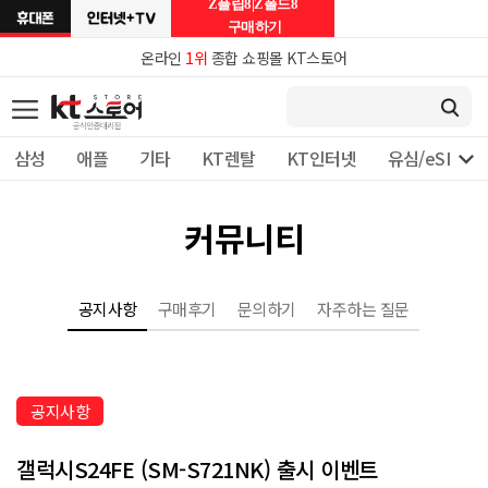
Z플립8|Z폴드8
구매하기
온라인
1위
종합 쇼핑몰 KT스토어

삼성
애플
기타
KT렌탈
KT인터넷
유심/eSIM 
커뮤니티
공지사항
구매후기
문의하기
자주하는 질문
공지사항
갤럭시S24FE (SM-S721NK) 출시 이벤트