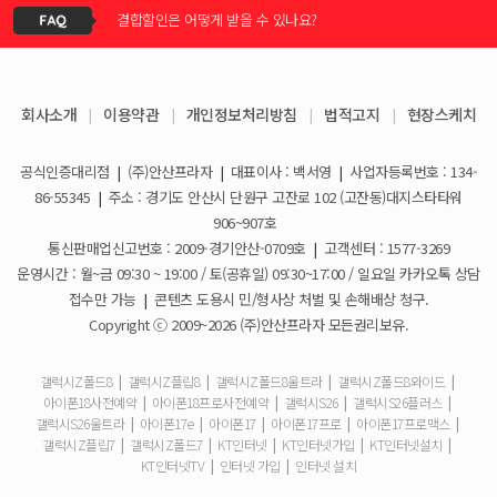
결합할인은 어떻게 받을 수 있나요?
KT스토어 공식 신청서 작성 관련 자주 묻는 질문
2026-05-11
KT스토어 지원금이 신청서에 표시되지 않습니다
갤럭시S26 / 아이폰17e 공통지원금 상향!
2026-03-25
회사소개
|
이용약관
|
개인정보처리방침
|
법적고지
|
현장스케치
아이폰17e 사전예약 공지사항
휴대폰 일시불로 구매도 가능한가요?
2026-03-08
공식인증대리점
|
(주)안산프라자
|
대표이사 : 백서영
|
사업자등록번호 : 134-
갤럭시S26 사전예약 공지사항
요금제 변경은 언제할 수 있나요?
2026-02-10
86-55345
|
주소 : 경기도 안산시 단원구 고잔로 102 (고잔동)대지스타타워
906~907호
더블할인카드는 어떻게 등록 하나요?
통신판매업신고번호 : 2009-경기안산-0709호
|
고객센터 : 1577-3269
운영시간 : 월~금 09:30 ~ 19:00 / 토(공휴일) 09:30~17:00 / 일요일 카카오톡 상담
휴대폰 구매 후 불량이면 어떻게 하나요?
접수만 가능
|
콘텐츠 도용시 민/형사상 처벌 및 손해배상 청구.
Copyright ⓒ 2009~2026 (주)안산프라자 모든권리보유.
개통철회는 어떻게 할 수 있나요?
갤럭시Z폴드8
|
갤럭시Z플립8
|
갤럭시Z폴드8울트라
|
갤럭시Z폴드8와이드
|
아이폰18사전예약
|
아이폰18프로사전예약
|
갤럭시S26
|
갤럭시S26플러스
|
ESIM 발급 방법은 어떻게 되나요?
갤럭시S26울트라
|
아이폰17e
|
아이폰17
|
아이폰17프로
|
아이폰17프로맥스
|
갤럭시Z플립7
|
갤럭시Z폴드7
|
KT인터넷
|
KT인터넷가입
|
KT인터넷설치
|
유심은 새로 구매해야 하나요?
KT인터넷TV
|
인터넷 가입
|
인터넷 설치