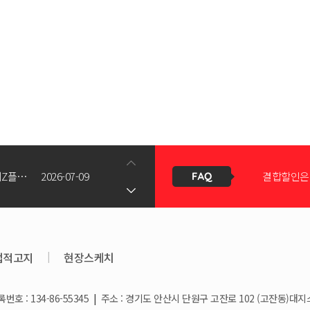
신청서 조회
갤럭시Z폴드8(와이드/울트라) 갤럭시Z플립8 사전예약 공지사항
2026-07-09
결합할인은 
KT스토어 공식 신청서 작성 관련 자주 묻는 질문
2026-05-11
KT스토어
법적고지
|
현장스케치
호 : 134-86-55345
|
주소 : 경기도 안산시 단원구 고잔로 102 (고잔동)대지
상향!
2026-03-25
휴대폰 일