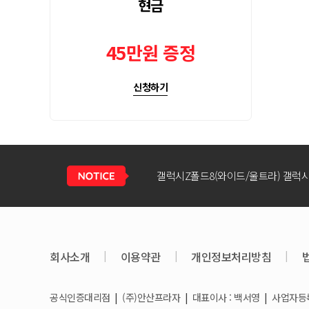
현금
45만원 증정
신청하기
회사소개
|
이용약관
|
개인정보처리방침
|
공식인증대리점
|
(주)안산프라자
|
대표이사 : 백서영
|
사업자등록번
갤럭시S26 / 아이폰17e 공통지원금 