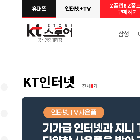
Z플립8|Z폴드
구매하기
삼성
KT인터넷
전체
0
개