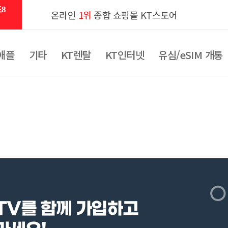
8
온라인
1위
종합 쇼핑몰 KT스토어
애플
기타
KT렌탈
KT인터넷
유심/eSIM 개통