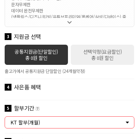
문자무제한
데이터 완전무제한
(넷플릭스/디즈니/티빙/유튜브프리미엄/폰케어/삼성/디바이스) 중

1가지 선택 가능한 요금제입니다 / 멤버십VVIP / 공유데이터
100GB 제공 / 로밍데이터 1Mbps / 데이터쉐어링 1회선 무료 / 스
마트기기 2회선 무료 / 만 18세 이하 가입시 스쿨덤(공유데이터 2배
지원금 선택
3
제공+안심박스)자동적용 / 만19세이상 ~ 만34세이하 가입시 Y덤(공
유데이터 2배 제공)자동적용
공통지원금(단말할인)
선택약정(요금할인)
총
원 할인
총
원 할인
0
0
출고가에서 공통지원금 단말할인 (24개월약정)
사은품 혜택
4
할부기간
5