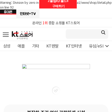
Z플립8|Z폴드8
Warning: Division by zero in /home/hosting_users/telpia1/www/shop/detail.php
구매하기
on line 92
온라인
1위
종합 쇼핑몰 KT스토어

삼성
애플
기타
KT렌탈
KT인터넷
유심/eSIM 