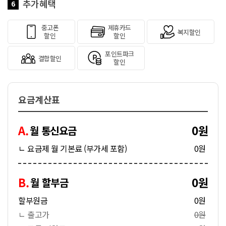
추가혜택
6
중고폰
제휴카드
복지할인
할인
할인
포인트파크
결합할인
할인
요금계산표
A.
0원
월 통신요금
ㄴ 요금제 월 기본료 (부가세 포함)
0원
B.
0원
월 할부금
할부원금
0원
ㄴ 출고가
0원