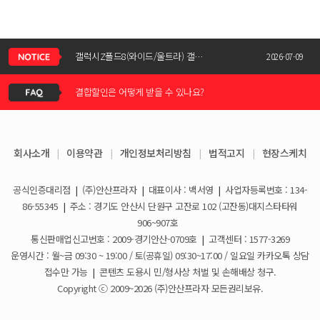
신청서 조회는 어떻게 하나요?
갤럭시Z폴드8(와이드/울트라) 갤럭시Z플립8 사전예약 공지사항
2026-07-09
결합할인은 어떻게 받을 수 있나요?
KT스토어 공식 신청서 작성 관련 자주 묻는 질문
2026-05-11
KT스토어 지원금이 신청서에 표시되지 않습니다
갤럭시S26 / 아이폰17e 공통지원금 상향!
2026-03-25
회사소개
|
이용약관
|
개인정보처리방침
|
법적고지
|
현장스케치
아이폰17e 사전예약 공지사항
휴대폰 일시불로 구매도 가능한가요?
2026-03-08
공식인증대리점
|
(주)안산프라자
|
대표이사 : 백서영
|
사업자등록번호 : 134-
갤럭시S26 사전예약 공지사항
요금제 변경은 언제할 수 있나요?
2026-02-10
86-55345
|
주소 : 경기도 안산시 단원구 고잔로 102 (고잔동)대지스타타워
906~907호
더블할인카드는 어떻게 등록 하나요?
통신판매업신고번호 : 2009-경기안산-0709호
|
고객센터 : 1577-3269
운영시간 : 월~금 09:30 ~ 19:00 / 토(공휴일) 09:30~17:00 / 일요일 카카오톡 상담
휴대폰 구매 후 불량이면 어떻게 하나요?
접수만 가능
|
콘텐츠 도용시 민/형사상 처벌 및 손해배상 청구.
Copyright ⓒ 2009~2026 (주)안산프라자 모든권리보유.
개통철회는 어떻게 할 수 있나요?