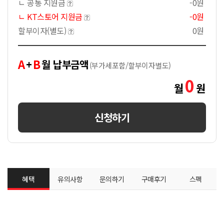
ㄴ 공통 지원금
-0원
ㄴ KT스토어 지원금
-0원
할부이자(별도)
0원
A
B
+
월 납부금액
(부가세포함/할부이자별도)
0
월
원
신청하기
혜택
유의사항
문의하기
구매후기
스펙