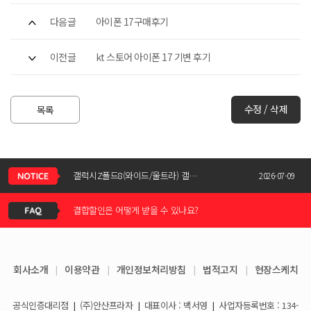
다음글
아이폰 17구매후기
이전글
kt 스토어 아이폰 17 기변 후기
수정 / 삭제
목록
신청서 조회는 어떻게 하나요?
갤럭시Z폴드8(와이드/울트라) 갤럭시Z플립8 사전예약 공지사항
2026-07-09
결합할인은 어떻게 받을 수 있나요?
KT스토어 공식 신청서 작성 관련 자주 묻는 질문
2026-05-11
KT스토어 지원금이 신청서에 표시되지 않습니다
갤럭시S26 / 아이폰17e 공통지원금 상향!
2026-03-25
회사소개
|
이용약관
|
개인정보처리방침
|
법적고지
|
현장스케치
아이폰17e 사전예약 공지사항
휴대폰 일시불로 구매도 가능한가요?
2026-03-08
공식인증대리점
|
(주)안산프라자
|
대표이사 : 백서영
|
사업자등록번호 : 134-