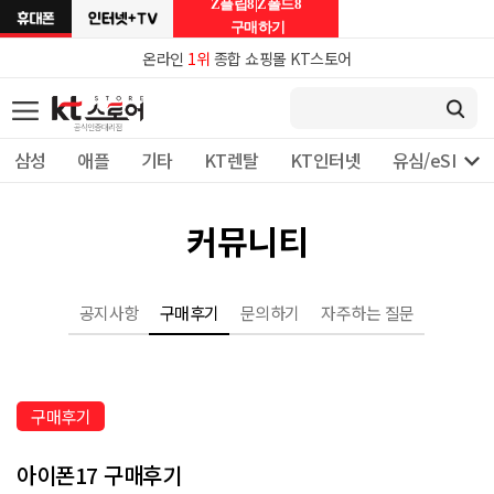
Z플립8|Z폴드8
구매하기
온라인
1위
종합 쇼핑몰 KT스토어

삼성
애플
기타
KT렌탈
KT인터넷
유심/eSIM 
커뮤니티
공지사항
구매후기
문의하기
자주하는 질문
구매후기
아이폰17 구매후기