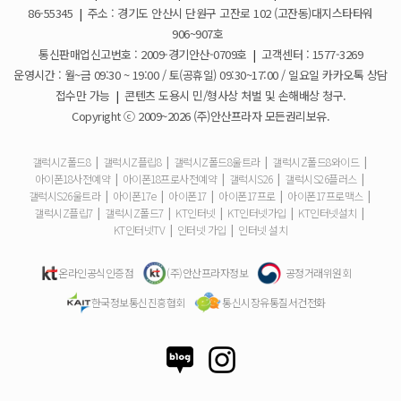
갤럭시S26 사전예약 공지사항
요금제 변경은 언제할 수 있나요?
2026-02-10
86-55345
|
주소 : 경기도 안산시 단원구 고잔로 102 (고잔동)대지스타타워
906~907호
더블할인카드는 어떻게 등록 하나요?
통신판매업신고번호 : 2009-경기안산-0709호
|
고객센터 : 1577-3269
운영시간 : 월~금 09:30 ~ 19:00 / 토(공휴일) 09:30~17:00 / 일요일 카카오톡 상담
휴대폰 구매 후 불량이면 어떻게 하나요?
접수만 가능
|
콘텐츠 도용시 민/형사상 처벌 및 손해배상 청구.
Copyright ⓒ 2009~2026 (주)안산프라자 모든권리보유.
개통철회는 어떻게 할 수 있나요?
갤럭시Z폴드8
|
갤럭시Z플립8
|
갤럭시Z폴드8울트라
|
갤럭시Z폴드8와이드
|
아이폰18사전예약
|
아이폰18프로사전예약
|
갤럭시S26
|
갤럭시S26플러스
|
ESIM 발급 방법은 어떻게 되나요?
갤럭시S26울트라
|
아이폰17e
|
아이폰17
|
아이폰17프로
|
아이폰17프로맥스
|
갤럭시Z플립7
|
갤럭시Z폴드7
|
KT인터넷
|
KT인터넷가입
|
KT인터넷설치
|
유심은 새로 구매해야 하나요?
KT인터넷TV
|
인터넷 가입
|
인터넷 설치
사은품은 핸드폰과 같이 보내주시나요?
온라인공식인증점
(주)안산프라자정보
공정거래위원회
한국정보통신진흥협회
통신시장유통질서건전화
청소년 요금제는 몇살까지 가입할 수 있어요?
기존 휴대폰은 반납해야하나요?