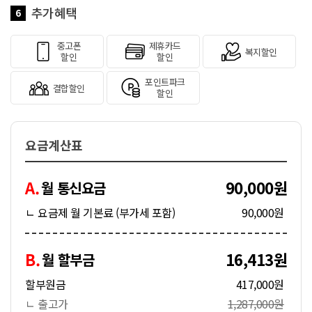
추가혜택
6
중고폰
제휴카드
복지할인
할인
할인
포인트파크
결합할인
할인
요금계산표
A.
90,000원
월 통신요금
ㄴ 요금제 월 기본료 (부가세 포함)
90,000원
B.
16,413원
월 할부금
할부원금
417,000원
ㄴ 출고가
1,287,000원