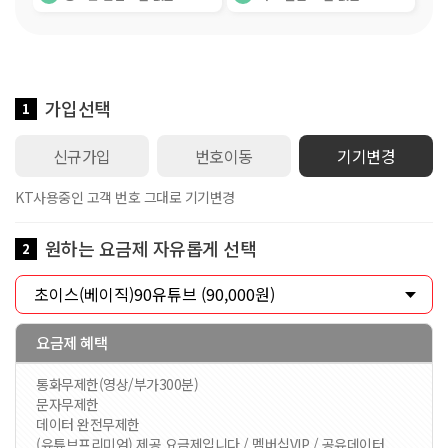
가입선택
1
신규가입
번호이동
기기변경
KT사용중인 고객 번호 그대로 기기변경
원하는 요금제 자유롭게 선택
2
요금제 혜택
통화무제한(영상/부가300분)
문자무제한
데이터 완전무제한
(유튜브프리미엄) 제공 요금제입니다 / 멤버십VIP / 공유데이터