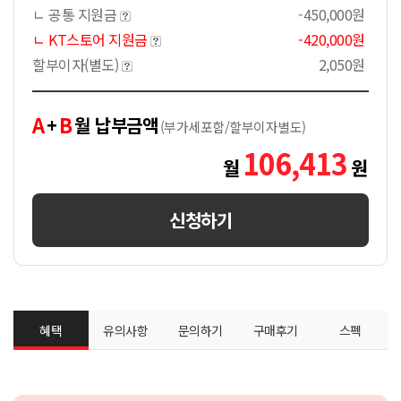
ㄴ 공통 지원금
-450,000원
ㄴ KT스토어 지원금
-420,000원
할부이자(별도)
2,050원
A
B
+
월 납부금액
(부가세포함/할부이자별도)
106,413
월
원
신청하기
혜택
유의사항
문의하기
구매후기
스펙