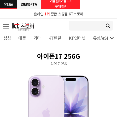
Z플립8|Z폴드8
구매하기
온라인
1위
종합 쇼핑몰 KT스토어

삼성
애플
기타
KT렌탈
KT인터넷
유심/eSIM 
아이폰17 256G
AIP17-256