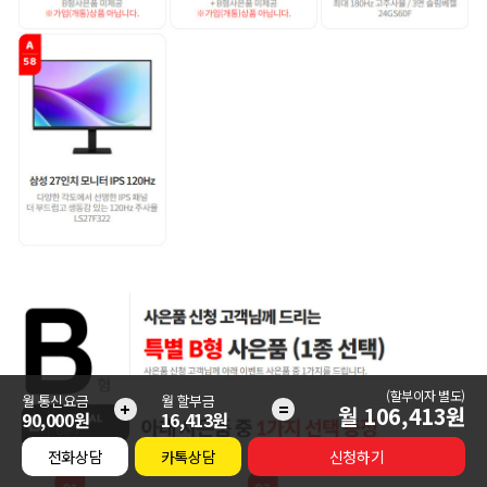
(할부이자 별도)
월 통신요금
월 할부금
+
=
월
106,413
원
90,000원
16,413원
전화상담
카톡상담
신청하기