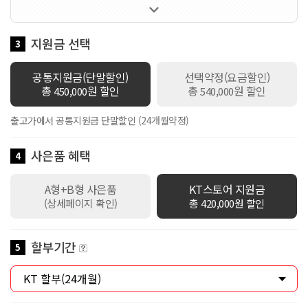

60GB 제공 / 로밍데이터 100Kbps / 데이터쉐어링 1회선 무료 / 만
18세 이하 가입시 스쿨덤(공유데이터 2배 제공+스마트기기 or 데이
터쉐어링 1회선 무료+안심박스)자동적용 / 만19세이상 ~ 만34세이
지원금 선택
3
하 가입시 Y덤(공유데이터 2배 제공+스마트기기 or 데이터쉐어링 1
회선 무료)자동적용
공통지원금(단말할인)
선택약정(요금할인)
총
원 할인
총
원 할인
450,000
540,000
출고가에서 공통지원금 단말할인 (24개월약정)
사은품 혜택
4
A형+B형 사은품
KT스토어 지원금
(상세페이지 확인)
총 420,000원 할인
할부기간
5