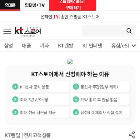
Z플립8|Z폴드8
구매하기
온라인
1위
종합 쇼핑몰 KT스토어

삼성
애플
기타
KT렌탈
KT인터넷
유심/eSIM 
KT스토어에서 신청해야 하는 이유
KT본사 공식 상품
통신사 무관(일부 제외)
최대 5년 A/S보장
계약 종료 후 반납 없음
최대 현금 사은품 지급
삼성/LG 제조사 직접 설치
KT렌탈 | 전체고객상품