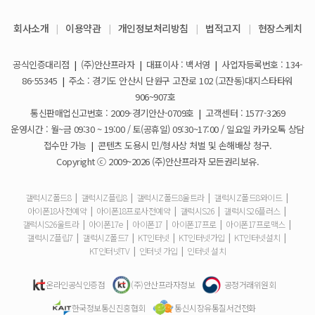
KT스토어 지원금이 신청서에 표시되지 않습니다
갤럭시S26 / 아이폰17e 공통지원금 상향!
2026-03-25
회사소개
|
이용약관
|
개인정보처리방침
|
법적고지
|
현장스케치
아이폰17e 사전예약 공지사항
휴대폰 일시불로 구매도 가능한가요?
2026-03-08
공식인증대리점
|
(주)안산프라자
|
대표이사 : 백서영
|
사업자등록번호 : 134-
갤럭시S26 사전예약 공지사항
요금제 변경은 언제할 수 있나요?
2026-02-10
86-55345
|
주소 : 경기도 안산시 단원구 고잔로 102 (고잔동)대지스타타워
906~907호
더블할인카드는 어떻게 등록 하나요?
통신판매업신고번호 : 2009-경기안산-0709호
|
고객센터 : 1577-3269
운영시간 : 월~금 09:30 ~ 19:00 / 토(공휴일) 09:30~17:00 / 일요일 카카오톡 상담
휴대폰 구매 후 불량이면 어떻게 하나요?
접수만 가능
|
콘텐츠 도용시 민/형사상 처벌 및 손해배상 청구.
Copyright ⓒ 2009~2026 (주)안산프라자 모든권리보유.
개통철회는 어떻게 할 수 있나요?
갤럭시Z폴드8
|
갤럭시Z플립8
|
갤럭시Z폴드8울트라
|
갤럭시Z폴드8와이드
|
아이폰18사전예약
|
아이폰18프로사전예약
|
갤럭시S26
|
갤럭시S26플러스
|
ESIM 발급 방법은 어떻게 되나요?
갤럭시S26울트라
|
아이폰17e
|
아이폰17
|
아이폰17프로
|
아이폰17프로맥스
|
갤럭시Z플립7
|
갤럭시Z폴드7
|
KT인터넷
|
KT인터넷가입
|
KT인터넷설치
|
유심은 새로 구매해야 하나요?
KT인터넷TV
|
인터넷 가입
|
인터넷 설치
사은품은 핸드폰과 같이 보내주시나요?
온라인공식인증점
(주)안산프라자정보
공정거래위원회
한국정보통신진흥협회
통신시장유통질서건전화