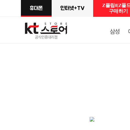
Z플립8|Z폴드
구매하기
삼성