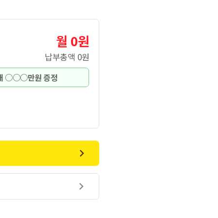
월 0원
납부총액
0원
최대 ○○○만원 증정

