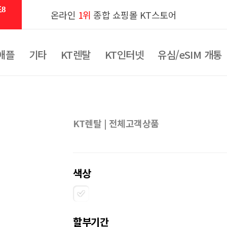
8
온라인
1위
종합 쇼핑몰 KT스토어
애플
기타
KT렌탈
KT인터넷
유심/eSIM 개통
KT렌탈 | 전체고객상품
색상
할부기간