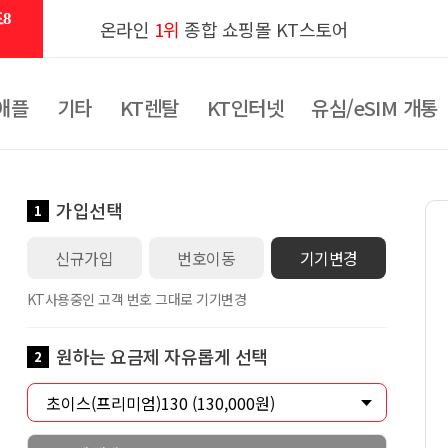
8
온라인
1위
종합 쇼핑몰 KT스토어
애플
기타
KT렌탈
KT인터넷
유심/eSIM 개통
가입선택
1
신규가입
번호이동
기기변경
KT사용중인 고객 번호 그대로 기기변경
원하는 요금제 자유롭게 선택
2