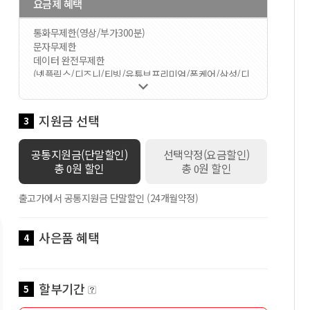
요금제 혜택
통화무제한(영상/부가300분)
문자무제한
데이터 완전무제한
(넷플릭스/디즈니/티빙/유튜브프리미엄/폰케어/삼성/디

바이스) 중 1가지 선택 가능한 요금제입니다 / 멤버십
VVIP / 공유데이터 100GB 제공 / 로밍데이터 1Mbps /
데이터쉐어링 1회선 무료 / 스마트기기 2회선 무료 / 만
지원금 선택
3
18세 이하 가입시 스쿨덤(공유데이터 2배 제공+안심박
스)자동적용 / 만19세이상 ~ 만34세이하 가입시 Y덤(공유
공통지원금(단말할인)
선택약정(요금할인)
데이터 2배 제공)자동적용
총
원 할인
총
원 할인
0
0
출고가에서 공통지원금 단말할인 (24개월약정)
사은품 혜택
4
할부기간
5