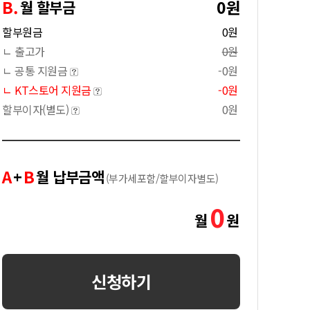
B.
0원
월 할부금
할부원금
0원
ㄴ 출고가
0원
ㄴ 공통 지원금
-0원
ㄴ KT스토어 지원금
-0원
할부이자(별도)
0원
A
B
+
월 납부금액
(부가세포함/할부이자별도)
0
월
원
신청하기