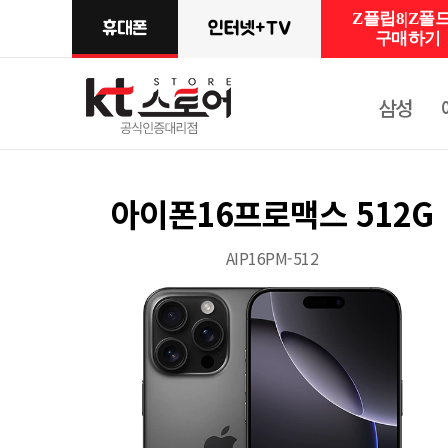
Z플립8|Z폴드
구매하기
삼성
아이폰16프로맥스 512G
AIP16PM-512