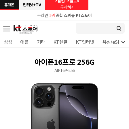
Z플립8|Z폴드8
구매하기
온라인
1위
종합 쇼핑몰 KT스토어

삼성
애플
기타
KT렌탈
KT인터넷
유심/eSIM 
아이폰16프로 256G
AIP16P-256