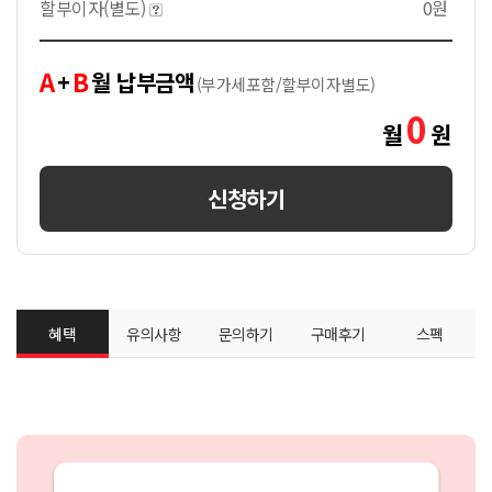
할부이자(별도)
0원
A
B
+
월 납부금액
(부가세포함/할부이자별도)
0
월
원
신청하기
혜택
유의사항
문의하기
구매후기
스펙