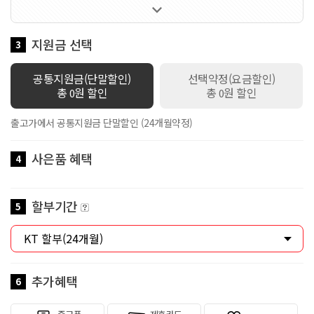

1가지 선택 가능한 요금제입니다 / 멤버십VVIP / 공유데이터
100GB 제공 / 로밍데이터 1Mbps / 데이터쉐어링 1회선 무료 / 스
마트기기 2회선 무료 / 만 18세 이하 가입시 스쿨덤(공유데이터 2배
지원금 선택
3
제공+안심박스)자동적용 / 만19세이상 ~ 만34세이하 가입시 Y덤(공
유데이터 2배 제공)자동적용
공통지원금(단말할인)
선택약정(요금할인)
총
원 할인
총
원 할인
0
0
출고가에서 공통지원금 단말할인 (24개월약정)
사은품 혜택
4
할부기간
5
추가혜택
6