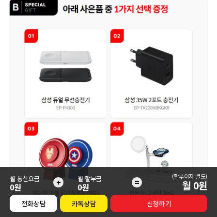
(할부이자 별도)
월 통신요금
월 할부금
+
=
월
0
원
0원
0원
전화상담
카톡상담
신청하기