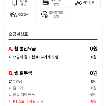
중고폰
제휴카드
복지할인
할인
할인
포인트파크
결합할인
할인
요금계산표
A.
0원
월 통신요금
ㄴ 요금제 월 기본료 (부가세 포함)
0원
B.
0원
월 할부금
할부원금
0원
ㄴ 출고가
0원
ㄴ 공통 지원금
-0원
ㄴ KT스토어 지원금
-0원