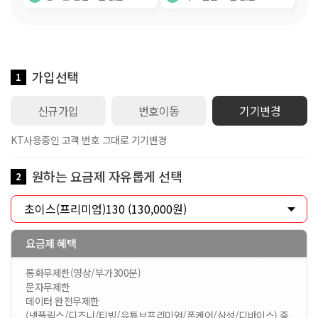
가입선택
1
신규가입
번호이동
기기변경
KT사용중인 고객 번호 그대로 기기변경
원하는 요금제 자유롭게 선택
2
요금제 혜택
통화무제한(영상/부가300분)
문자무제한
데이터 완전무제한
(넷플릭스/디즈니/티빙/유튜브프리미엄/폰케어/삼성/디바이스) 중