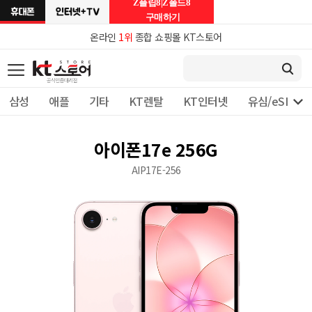
Z플립8|Z폴드8
구매하기
온라인
1위
종합 쇼핑몰 KT스토어

삼성
애플
기타
KT렌탈
KT인터넷
유심/eSIM 
아이폰17e 256G
AIP17E-256