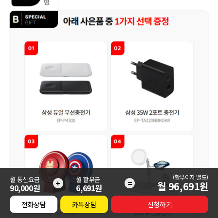
(할부이자 별도)
월 통신요금
월 할부금
+
=
월
96,691
원
90,000원
6,691원
전화상담
카톡상담
신청하기