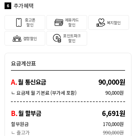
추가혜택
6
중고폰
제휴카드
복지할인
할인
할인
포인트파크
결합할인
할인
요금계산표
A.
90,000원
월 통신요금
ㄴ 요금제 월 기본료 (부가세 포함)
90,000원
B.
6,691원
월 할부금
할부원금
170,000원
ㄴ 출고가
990,000원