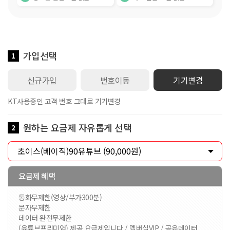
가입선택
1
신규가입
번호이동
기기변경
KT사용중인 고객 번호 그대로 기기변경
원하는 요금제 자유롭게 선택
2
요금제 혜택
통화무제한(영상/부가300분)
문자무제한
데이터 완전무제한
(유튜브프리미엄) 제공 요금제입니다 / 멤버십VIP / 공유데이터