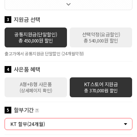

60GB 제공 / 로밍데이터 100Kbps / 데이터쉐어링 1회선 무료 / 만
18세 이하 가입시 스쿨덤(공유데이터 2배 제공+스마트기기 or 데이
터쉐어링 1회선 무료+안심박스)자동적용 / 만19세이상 ~ 만34세이
지원금 선택
3
하 가입시 Y덤(공유데이터 2배 제공+스마트기기 or 데이터쉐어링 1
회선 무료)자동적용
공통지원금(단말할인)
선택약정(요금할인)
총
원 할인
총
원 할인
450,000
540,000
출고가에서 공통지원금 단말할인 (24개월약정)
사은품 혜택
4
A형+B형 사은품
KT스토어 지원금
(상세페이지 확인)
총 370,000원 할인
할부기간
5