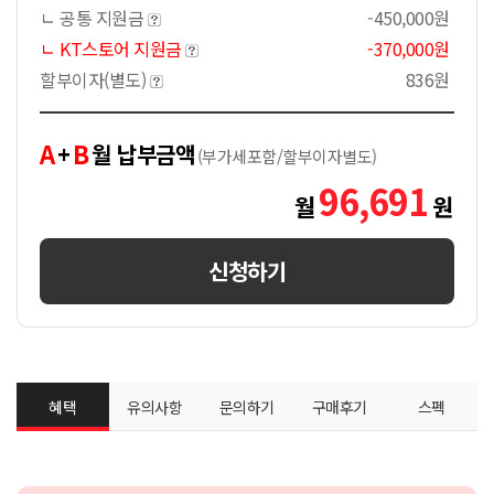
ㄴ 공통 지원금
-450,000원
ㄴ KT스토어 지원금
-370,000원
할부이자(별도)
836원
A
B
+
월 납부금액
(부가세포함/할부이자별도)
96,691
월
원
신청하기
혜택
유의사항
문의하기
구매후기
스펙