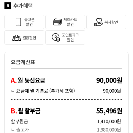
추가혜택
6
중고폰
제휴카드
복지할인
할인
할인
포인트파크
결합할인
할인
요금계산표
A.
90,000원
월 통신요금
ㄴ 요금제 월 기본료 (부가세 포함)
90,000원
B.
55,496원
월 할부금
할부원금
1,410,000원
ㄴ 출고가
1,980,000원