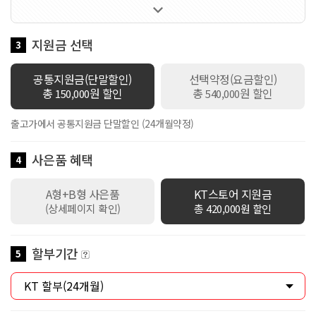

60GB 제공 / 로밍데이터 100Kbps / 데이터쉐어링 1회선 무료 / 만
18세 이하 가입시 스쿨덤(공유데이터 2배 제공+스마트기기 or 데이
터쉐어링 1회선 무료+안심박스)자동적용 / 만19세이상 ~ 만34세이
지원금 선택
3
하 가입시 Y덤(공유데이터 2배 제공+스마트기기 or 데이터쉐어링 1
회선 무료)자동적용
공통지원금(단말할인)
선택약정(요금할인)
총
원 할인
총
원 할인
150,000
540,000
출고가에서 공통지원금 단말할인 (24개월약정)
사은품 혜택
4
A형+B형 사은품
KT스토어 지원금
(상세페이지 확인)
총 420,000원 할인
할부기간
5