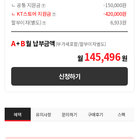
ㄴ 공통 지원금
-150,000원
ㄴ KT스토어 지원금
-420,000원
할부이자(별도)
6,933원
A
B
+
월 납부금액
(부가세포함/할부이자별도)
145,496
월
원
신청하기
혜택
유의사항
문의하기
구매후기
스펙