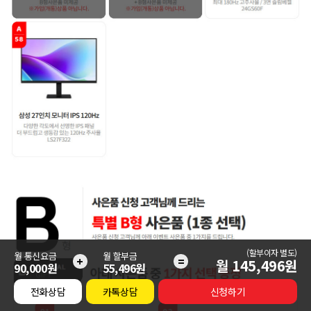
(할부이자 별도)
월 통신요금
월 할부금
+
=
월
145,496
원
90,000원
55,496원
전화상담
카톡상담
신청하기