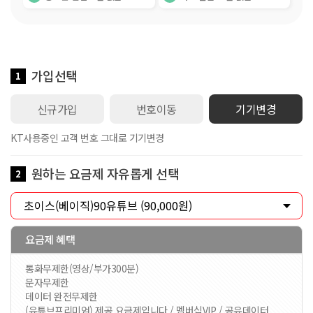
가입선택
1
신규가입
번호이동
기기변경
KT사용중인 고객 번호 그대로 기기변경
원하는 요금제 자유롭게 선택
2
요금제 혜택
통화무제한(영상/부가300분)
문자무제한
데이터 완전무제한
(유튜브프리미엄) 제공 요금제입니다 / 멤버십VIP / 공유데이터