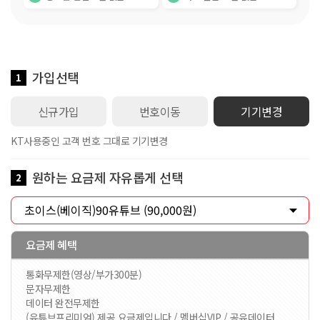
가입선택
1
신규가입
번호이동
기기변경
KT사용중인 고객 번호 그대로 기기변경
원하는 요금제 자유롭게 선택
2
요금제 혜택
통화무제한(영상/부가300분)
문자무제한
데이터 완전무제한
(유튜브프리미엄) 제공 요금제입니다 / 멤버십VIP / 공유데이터