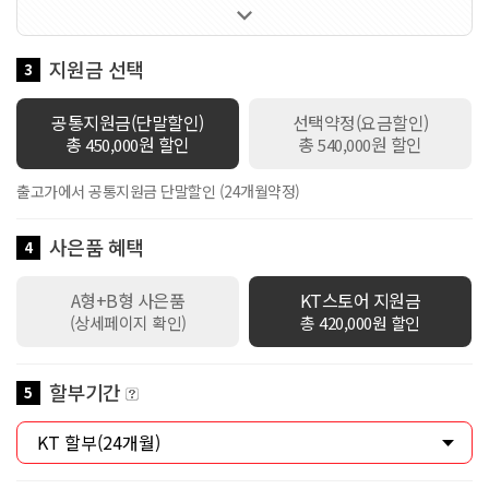

60GB 제공 / 로밍데이터 100Kbps / 데이터쉐어링 1회선 무료 / 만
18세 이하 가입시 스쿨덤(공유데이터 2배 제공+스마트기기 or 데이
터쉐어링 1회선 무료+안심박스)자동적용 / 만19세이상 ~ 만34세이
지원금 선택
3
하 가입시 Y덤(공유데이터 2배 제공+스마트기기 or 데이터쉐어링 1
회선 무료)자동적용
공통지원금(단말할인)
선택약정(요금할인)
총
원 할인
총
원 할인
450,000
540,000
출고가에서 공통지원금 단말할인 (24개월약정)
사은품 혜택
4
A형+B형 사은품
KT스토어 지원금
(상세페이지 확인)
총 420,000원 할인
할부기간
5