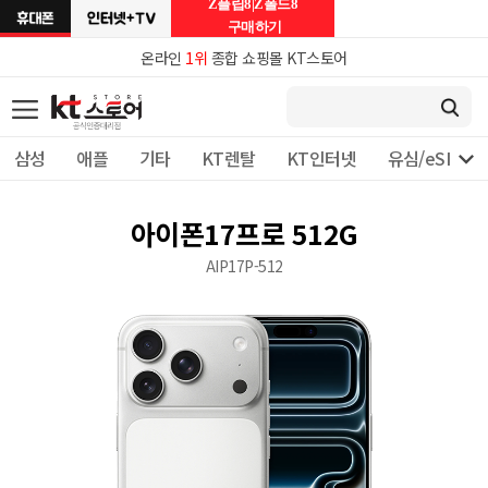
Z플립8|Z폴드8
구매하기
온라인
1위
종합 쇼핑몰 KT스토어

삼성
애플
기타
KT렌탈
KT인터넷
유심/eSIM 
아이폰17프로 512G
AIP17P-512