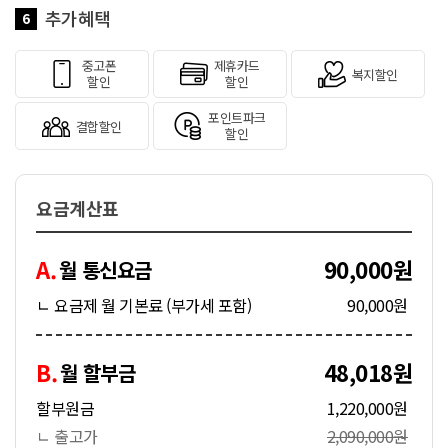
추가혜택
6
중고폰
제휴카드
복지할인
할인
할인
포인트파크
결합할인
할인
요금계산표
A.
90,000원
월 통신요금
ㄴ 요금제 월 기본료 (부가세 포함)
90,000원
B.
48,018원
월 할부금
할부원금
1,220,000원
ㄴ 출고가
2,090,000원