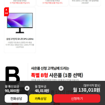
(할부이자 별도)
월 통신요금
월 할부금
+
=
월
138,018
원
90,000원
48,018원
전화상담
카톡상담
신청하기