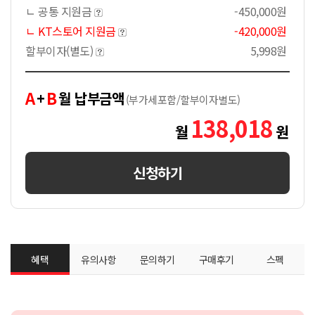
ㄴ 공통 지원금
-450,000원
ㄴ KT스토어 지원금
-420,000원
할부이자(별도)
5,998원
A
B
+
월 납부금액
(부가세포함/할부이자별도)
138,018
월
원
신청하기
혜택
유의사항
문의하기
구매후기
스펙