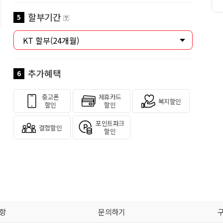
할부기간
5
추가혜택
6
중고폰
제휴카드
복지할인
할인
할인
포인트파크
결합할인
할인
항
문의하기