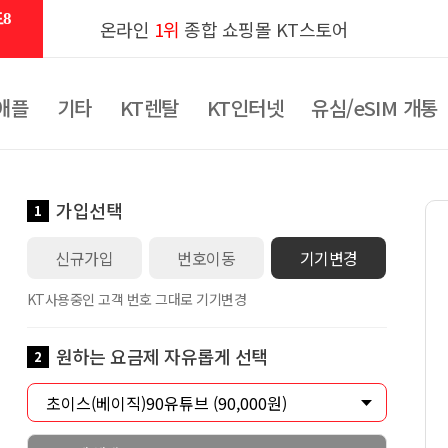
8
온라인
1위
종합 쇼핑몰 KT스토어
애플
기타
KT렌탈
KT인터넷
유심/eSIM 개통
가입선택
1
신규가입
번호이동
기기변경
KT사용중인 고객 번호 그대로 기기변경
원하는 요금제 자유롭게 선택
2