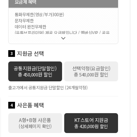
요금제 혜택
통화무제한(영상/부가300분)
문자무제한
데이터 완전무제한
(유튜브프리미엄) 제공 요금제입니다 / 멤버십VIP / 공유

데이터 60GB 제공 / 로밍데이터 100Kbps / 데이터쉐어
링 1회선 무료 / 만 18세 이하 가입시 스쿨덤(공유데이터
2배 제공+스마트기기 or 데이터쉐어링 1회선 무료+안심
지원금 선택
3
박스)자동적용 / 만19세이상 ~ 만34세이하 가입시 Y덤(공
유데이터 2배 제공+스마트기기 or 데이터쉐어링 1회선
공통지원금(단말할인)
선택약정(요금할인)
무료)자동적용
총
원 할인
총
원 할인
450,000
540,000
출고가에서 공통지원금 단말할인 (24개월약정)
사은품 혜택
4
A형+B형 사은품
KT스토어 지원금
(상세페이지 확인)
총 420,000원 할인