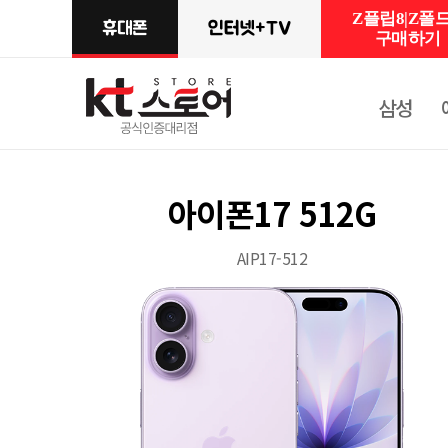
Z플립8|Z폴드
구매하기
삼성
아이폰17 512G
AIP17-512