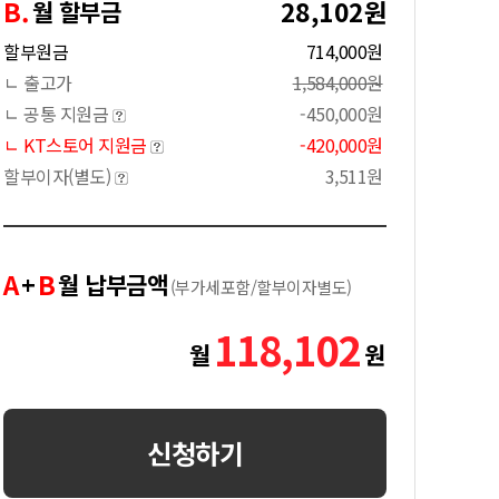
B.
28,102원
월 할부금
할부원금
714,000원
ㄴ 출고가
1,584,000원
ㄴ 공통 지원금
-450,000원
ㄴ KT스토어 지원금
-420,000원
할부이자(별도)
3,511원
A
B
+
월 납부금액
(부가세포함/할부이자별도)
118,102
월
원
신청하기