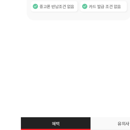
중고폰 반납조건 없음
카드 발급 조건 없음
혜택
유의사