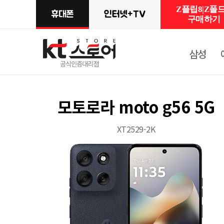
Z플립8|Z폴드
구매하기
삼성
모토로라 moto g56 5G
XT2529-2K