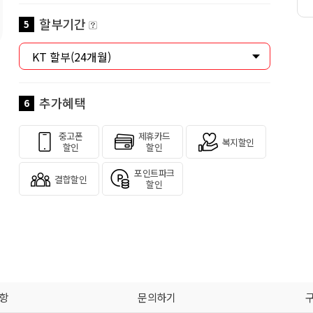
할부기간
5
추가혜택
6
중고폰
제휴카드
복지할인
할인
할인
포인트파크
결합할인
할인
항
문의하기