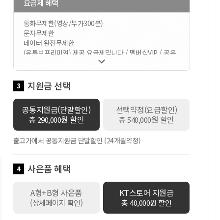
요금제 혜택
통화무제한(영상/부가300분)
문자무제한
데이터 완전무제한
(유튜브프리미엄) 제공 요금제입니다 / 멤버십VIP / 공유

데이터 60GB 제공 / 로밍데이터 100Kbps / 데이터쉐어
링 1회선 무료 / 만 18세 이하 가입시 스쿨덤(공유데이터
2배 제공+스마트기기 or 데이터쉐어링 1회선 무료+안심
지원금 선택
3
박스)자동적용 / 만19세이상 ~ 만34세이하 가입시 Y덤(공
유데이터 2배 제공+스마트기기 or 데이터쉐어링 1회선
공통지원금(단말할인)
선택약정(요금할인)
무료)자동적용
총
원 할인
총
원 할인
290,000
540,000
출고가에서 공통지원금 단말할인 (24개월약정)
사은품 혜택
4
A형+B형 사은품
KT스토어 지원금
(상세페이지 확인)
총 40,000원 할인