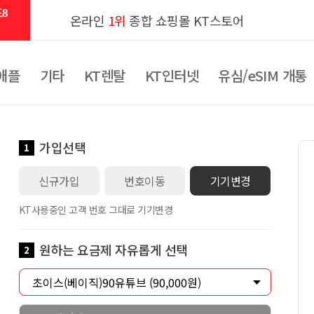
8
온라인
1위
종합 쇼핑몰 KT스토어
애플
기타
KT렌탈
KT인터넷
유심/eSIM 개통
가입선택
1
신규가입
번호이동
기기변경
KT사용중인 고객 번호 그대로 기기변경
원하는 요금제 자유롭게 선택
2