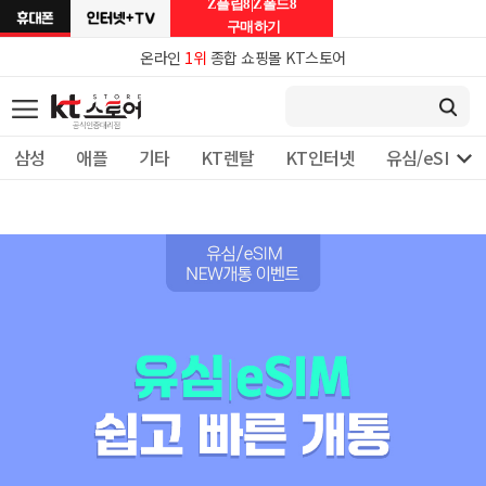
Z플립8|Z폴드8
구매하기
온라인
1위
종합 쇼핑몰 KT스토어

삼성
애플
기타
KT렌탈
KT인터넷
유심/eSIM 