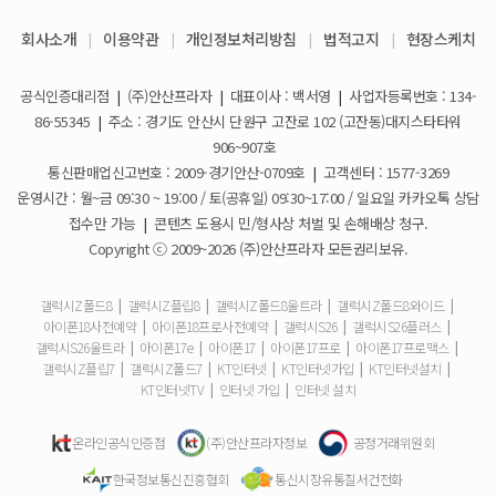
회사소개
|
이용약관
|
개인정보처리방침
|
법적고지
|
현장스케치
아이폰17e 사전예약 공지사항
휴대폰 일시불로 구매도 가능한가요?
2026-03-08
공식인증대리점
|
(주)안산프라자
|
대표이사 : 백서영
|
사업자등록번호 : 134-
갤럭시S26 사전예약 공지사항
요금제 변경은 언제할 수 있나요?
2026-02-10
86-55345
|
주소 : 경기도 안산시 단원구 고잔로 102 (고잔동)대지스타타워
906~907호
더블할인카드는 어떻게 등록 하나요?
통신판매업신고번호 : 2009-경기안산-0709호
|
고객센터 : 1577-3269
운영시간 : 월~금 09:30 ~ 19:00 / 토(공휴일) 09:30~17:00 / 일요일 카카오톡 상담
휴대폰 구매 후 불량이면 어떻게 하나요?
접수만 가능
|
콘텐츠 도용시 민/형사상 처벌 및 손해배상 청구.
Copyright ⓒ 2009~2026 (주)안산프라자 모든권리보유.
개통철회는 어떻게 할 수 있나요?
갤럭시Z폴드8
|
갤럭시Z플립8
|
갤럭시Z폴드8울트라
|
갤럭시Z폴드8와이드
|
아이폰18사전예약
|
아이폰18프로사전예약
|
갤럭시S26
|
갤럭시S26플러스
|
ESIM 발급 방법은 어떻게 되나요?
갤럭시S26울트라
|
아이폰17e
|
아이폰17
|
아이폰17프로
|
아이폰17프로맥스
|
갤럭시Z플립7
|
갤럭시Z폴드7
|
KT인터넷
|
KT인터넷가입
|
KT인터넷설치
|
유심은 새로 구매해야 하나요?
KT인터넷TV
|
인터넷 가입
|
인터넷 설치
사은품은 핸드폰과 같이 보내주시나요?
온라인공식인증점
(주)안산프라자정보
공정거래위원회
한국정보통신진흥협회
통신시장유통질서건전화