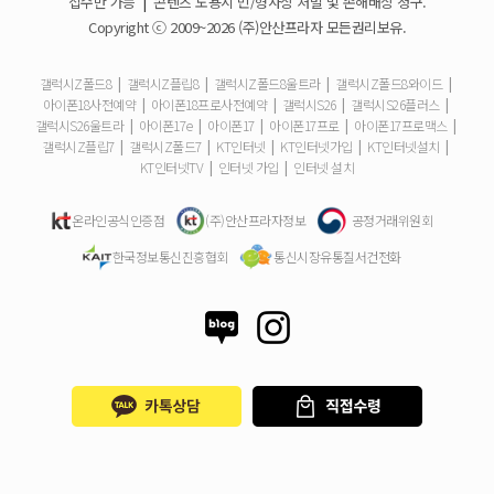
접수만 가능
|
콘텐츠 도용시 민/형사상 처벌 및 손해배상 청구.
Copyright ⓒ 2009~2026 (주)안산프라자 모든권리보유.
개통철회는 어떻게 할 수 있나요?
갤럭시Z폴드8
|
갤럭시Z플립8
|
갤럭시Z폴드8울트라
|
갤럭시Z폴드8와이드
|
아이폰18사전예약
|
아이폰18프로사전예약
|
갤럭시S26
|
갤럭시S26플러스
|
ESIM 발급 방법은 어떻게 되나요?
갤럭시S26울트라
|
아이폰17e
|
아이폰17
|
아이폰17프로
|
아이폰17프로맥스
|
갤럭시Z플립7
|
갤럭시Z폴드7
|
KT인터넷
|
KT인터넷가입
|
KT인터넷설치
|
유심은 새로 구매해야 하나요?
KT인터넷TV
|
인터넷 가입
|
인터넷 설치
사은품은 핸드폰과 같이 보내주시나요?
온라인공식인증점
(주)안산프라자정보
공정거래위원회
한국정보통신진흥협회
통신시장유통질서건전화
청소년 요금제는 몇살까지 가입할 수 있어요?
기존 휴대폰은 반납해야하나요?
총 납부해야 할 금액은 어떻게 확인하나요?
위약금은 어떻게 확인하나요?