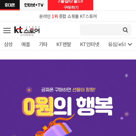
Z플립8|Z폴드8
구매하기
온라인
1위
종합 쇼핑몰 KT스토어

삼성
애플
기타
KT렌탈
KT인터넷
유심/eSIM 