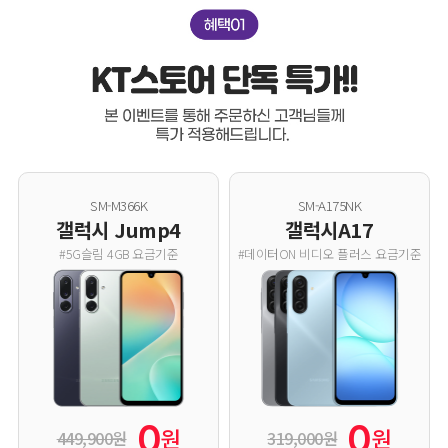
SM-M366K
SM-A175NK
갤럭시 Jump4
갤럭시A17
#5G슬림 4GB 요금기준
#데이터ON 비디오 플러스 요금기준
0
0
원
원
449,900원
319,000원