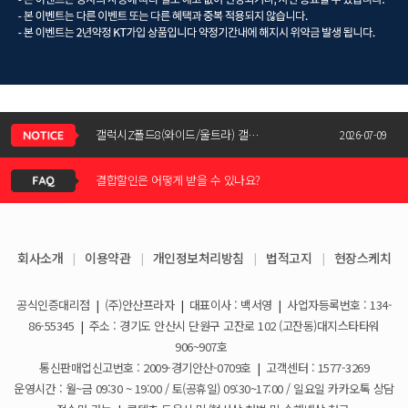
신청서 조회는 어떻게 하나요?
갤럭시Z폴드8(와이드/울트라) 갤럭시Z플립8 사전예약 공지사항
2026-07-09
결합할인은 어떻게 받을 수 있나요?
KT스토어 공식 신청서 작성 관련 자주 묻는 질문
2026-05-11
KT스토어 지원금이 신청서에 표시되지 않습니다
갤럭시S26 / 아이폰17e 공통지원금 상향!
2026-03-25
회사소개
|
이용약관
|
개인정보처리방침
|
법적고지
|
현장스케치
아이폰17e 사전예약 공지사항
휴대폰 일시불로 구매도 가능한가요?
2026-03-08
공식인증대리점
|
(주)안산프라자
|
대표이사 : 백서영
|
사업자등록번호 : 134-
갤럭시S26 사전예약 공지사항
요금제 변경은 언제할 수 있나요?
2026-02-10
86-55345
|
주소 : 경기도 안산시 단원구 고잔로 102 (고잔동)대지스타타워
906~907호
더블할인카드는 어떻게 등록 하나요?
통신판매업신고번호 : 2009-경기안산-0709호
|
고객센터 : 1577-3269
운영시간 : 월~금 09:30 ~ 19:00 / 토(공휴일) 09:30~17:00 / 일요일 카카오톡 상담
휴대폰 구매 후 불량이면 어떻게 하나요?