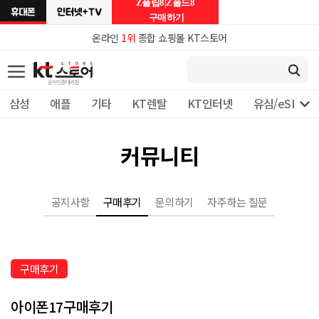
Z플립8|Z폴드8
구매하기
온라인
1위
종합 쇼핑몰 KT스토어

삼성
애플
기타
KT렌탈
KT인터넷
유심/eSIM 
커뮤니티
공지사항
구매후기
문의하기
자주하는 질문
구매후기
아이폰17구매후기