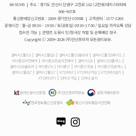
갤럭시S26 사전예약 공지사항
요금제 변경은 언제할 수 있나요?
2026-02-10
86-55345
|
주소 : 경기도 안산시 단원구 고잔로 102 (고잔동)대지스타타워
906~907호
더블할인카드는 어떻게 등록 하나요?
통신판매업신고번호 : 2009-경기안산-0709호
|
고객센터 : 1577-3269
운영시간 : 월~금 09:30 ~ 19:00 / 토(공휴일) 09:30~17:00 / 일요일 카카오톡 상담
휴대폰 구매 후 불량이면 어떻게 하나요?
접수만 가능
|
콘텐츠 도용시 민/형사상 처벌 및 손해배상 청구.
Copyright ⓒ 2009~2026 (주)안산프라자 모든권리보유.
개통철회는 어떻게 할 수 있나요?
갤럭시Z폴드8
|
갤럭시Z플립8
|
갤럭시Z폴드8울트라
|
갤럭시Z폴드8와이드
|
아이폰18사전예약
|
아이폰18프로사전예약
|
갤럭시S26
|
갤럭시S26플러스
|
ESIM 발급 방법은 어떻게 되나요?
갤럭시S26울트라
|
아이폰17e
|
아이폰17
|
아이폰17프로
|
아이폰17프로맥스
|
갤럭시Z플립7
|
갤럭시Z폴드7
|
KT인터넷
|
KT인터넷가입
|
KT인터넷설치
|
유심은 새로 구매해야 하나요?
KT인터넷TV
|
인터넷 가입
|
인터넷 설치
사은품은 핸드폰과 같이 보내주시나요?
온라인공식인증점
(주)안산프라자정보
공정거래위원회
한국정보통신진흥협회
통신시장유통질서건전화
청소년 요금제는 몇살까지 가입할 수 있어요?
기존 휴대폰은 반납해야하나요?