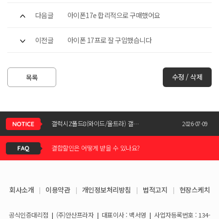
다음글
아이폰17e 합리적으로 구매했어요
이전글
아이폰 17프로 잘 구입했습니다
수정 / 삭제
목록
신청서 조회는 어떻게 하나요?
갤럭시Z폴드8(와이드/울트라) 갤럭시Z플립8 사전예약 공지사항
2026-07-09
결합할인은 어떻게 받을 수 있나요?
KT스토어 공식 신청서 작성 관련 자주 묻는 질문
2026-05-11
KT스토어 지원금이 신청서에 표시되지 않습니다
갤럭시S26 / 아이폰17e 공통지원금 상향!
2026-03-25
회사소개
|
이용약관
|
개인정보처리방침
|
법적고지
|
현장스케치
아이폰17e 사전예약 공지사항
휴대폰 일시불로 구매도 가능한가요?
2026-03-08
공식인증대리점
|
(주)안산프라자
|
대표이사 : 백서영
|
사업자등록번호 : 134-