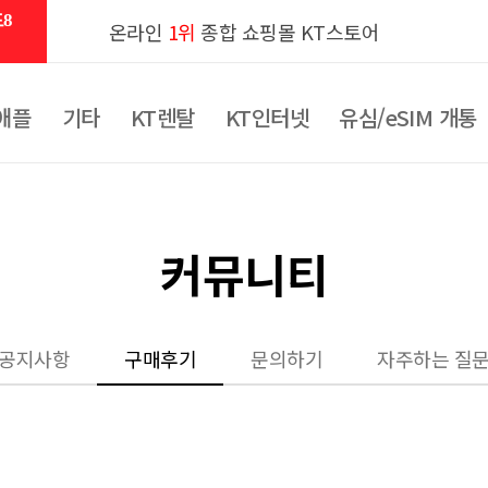
8
온라인
1위
종합 쇼핑몰 KT스토어
애플
기타
KT렌탈
KT인터넷
유심/eSIM 개통
커뮤니티
공지사항
구매후기
문의하기
자주하는 질