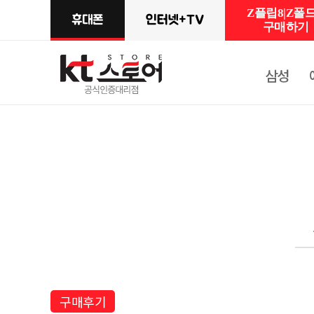
Z플립8|Z폴드
구매하기
삼성
구매후기