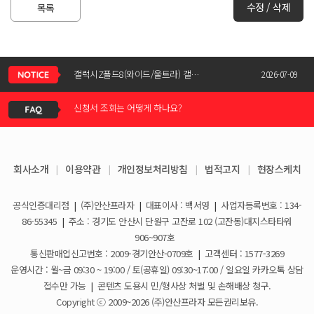
수정 / 삭제
목록
갤럭시Z폴드8(와이드/울트라) 갤럭시Z플립8 사전예약 공지사항
2026-07-09
신청서 조회는 어떻게 하나요?
KT스토어 공식 신청서 작성 관련 자주 묻는 질문
2026-05-11
결합할인은 어떻게 받을 수 있나요?
갤럭시S26 / 아이폰17e 공통지원금 상향!
2026-03-25
KT스토어 지원금이 신청서에 표시되지 않습니다
회사소개
|
이용약관
|
개인정보처리방침
|
법적고지
|
현장스케치
아이폰17e 사전예약 공지사항
2026-03-08
휴대폰 일시불로 구매도 가능한가요?
공식인증대리점
|
(주)안산프라자
|
대표이사 : 백서영
|
사업자등록번호 : 134-
갤럭시S26 사전예약 공지사항
2026-02-10
86-55345
|
주소 : 경기도 안산시 단원구 고잔로 102 (고잔동)대지스타타워
요금제 변경은 언제할 수 있나요?
906~907호
통신판매업신고번호 : 2009-경기안산-0709호
|
고객센터 : 1577-3269
더블할인카드는 어떻게 등록 하나요?
운영시간 : 월~금 09:30 ~ 19:00 / 토(공휴일) 09:30~17:00 / 일요일 카카오톡 상담
접수만 가능
|
콘텐츠 도용시 민/형사상 처벌 및 손해배상 청구.
휴대폰 구매 후 불량이면 어떻게 하나요?
Copyright ⓒ 2009~2026 (주)안산프라자 모든권리보유.