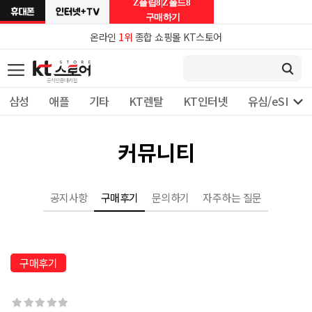
Z플립8|Z폴드8
구매하기
온라인
1위
종합 쇼핑몰 KT스토어

삼성
애플
기타
KT렌탈
KT인터넷
유심/eSIM 
커뮤니티
공지사항
구매후기
문의하기
자주하는 질문
구매후기




