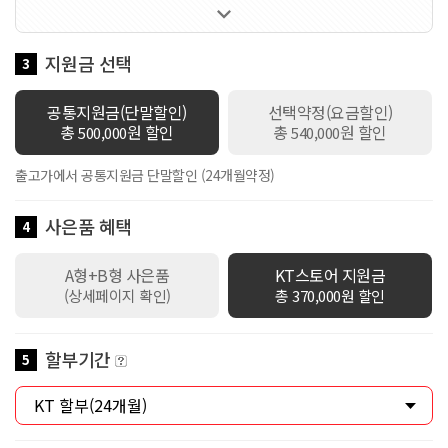

60GB 제공 / 로밍데이터 100Kbps / 데이터쉐어링 1회선 무료 / 만
18세 이하 가입시 스쿨덤(공유데이터 2배 제공+스마트기기 or 데이
터쉐어링 1회선 무료+안심박스)자동적용 / 만19세이상 ~ 만34세이
지원금 선택
3
하 가입시 Y덤(공유데이터 2배 제공+스마트기기 or 데이터쉐어링 1
회선 무료)자동적용
공통지원금(단말할인)
선택약정(요금할인)
총
원 할인
총
원 할인
500,000
540,000
출고가에서 공통지원금 단말할인 (24개월약정)
사은품 혜택
4
A형+B형 사은품
KT스토어 지원금
(상세페이지 확인)
총 370,000원 할인
할부기간
5