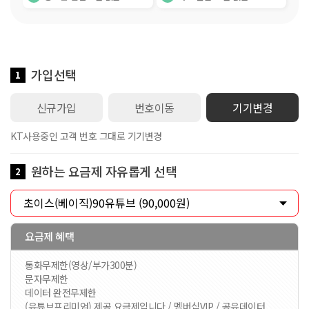
가입선택
1
신규가입
번호이동
기기변경
KT사용중인 고객 번호 그대로 기기변경
원하는 요금제 자유롭게 선택
2
요금제 혜택
통화무제한(영상/부가300분)
문자무제한
데이터 완전무제한
(유튜브프리미엄) 제공 요금제입니다 / 멤버십VIP / 공유데이터