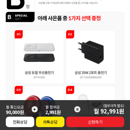
(할부이자 별도)
월 통신요금
월 할부금
+
=
월
92,991
원
90,000원
2,991원
전화상담
카톡상담
신청하기