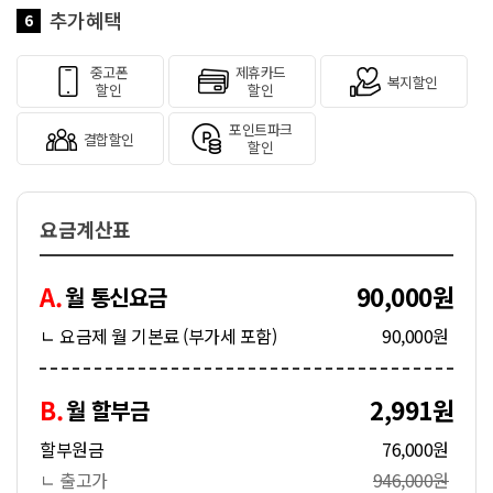
추가혜택
6
중고폰
제휴카드
복지할인
할인
할인
포인트파크
결합할인
할인
요금계산표
A.
90,000원
월 통신요금
ㄴ 요금제 월 기본료 (부가세 포함)
90,000원
B.
2,991원
월 할부금
할부원금
76,000원
ㄴ 출고가
946,000원