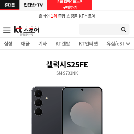
Z플립8|Z폴드8
구매하기
온라인
1위
종합 쇼핑몰 KT스토어

삼성
애플
기타
KT렌탈
KT인터넷
유심/eSIM 
갤럭시S25FE
SM-S731NK