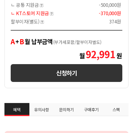
ㄴ 공통 지원금
-500,000원
ㄴ KT스토어 지원금
-370,000원
할부이자(별도)
374원
A
B
+
월 납부금액
(부가세포함/할부이자별도)
92,991
월
원
신청하기
혜택
유의사항
문의하기
구매후기
스펙