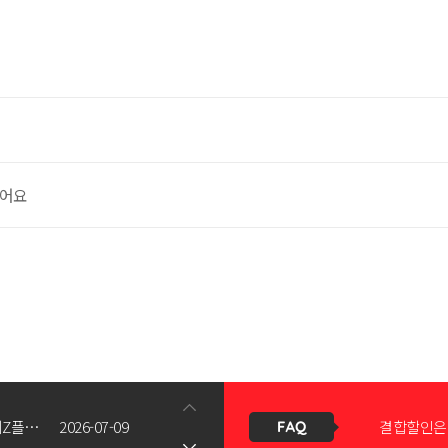
했어요
신청서 조회
갤럭시Z폴드8(와이드/울트라) 갤럭시Z플립8 사전예약 공지사항
2026-07-09
결합할인은 