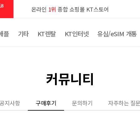
8
온라인
1위
종합 쇼핑몰 KT스토어
애플
기타
KT렌탈
KT인터넷
유심/eSIM 개통
커뮤니티
공지사항
구매후기
문의하기
자주하는 질