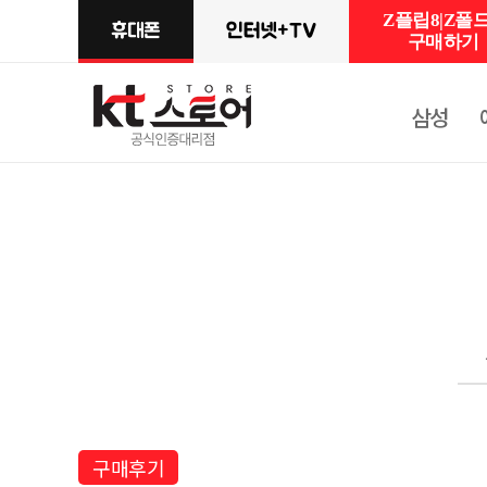
Z플립8|Z폴드
구매하기
삼성
구매후기