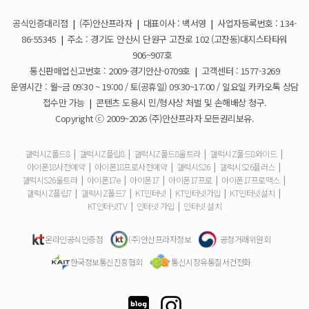
공식인증대리점
|
(주)안산프라자
|
대표이사 : 백서영
|
사업자등록번호 : 134-
갤럭시S26 사전예약 공지사항
요금제 변경은 언제할 수 있나요?
2026-02-10
86-55345
|
주소 : 경기도 안산시 단원구 고잔로 102 (고잔동)대지스타타워
906~907호
더블할인카드는 어떻게 등록 하나요?
통신판매업신고번호 : 2009-경기안산-0709호
|
고객센터 : 1577-3269
운영시간 : 월~금 09:30 ~ 19:00 / 토(공휴일) 09:30~17:00 / 일요일 카카오톡 상담
휴대폰 구매 후 불량이면 어떻게 하나요?
접수만 가능
|
콘텐츠 도용시 민/형사상 처벌 및 손해배상 청구.
Copyright ⓒ 2009~2026 (주)안산프라자 모든권리보유.
개통철회는 어떻게 할 수 있나요?
갤럭시Z폴드8
|
갤럭시Z플립8
|
갤럭시Z폴드8울트라
|
갤럭시Z폴드8와이드
|
아이폰18사전예약
|
아이폰18프로사전예약
|
갤럭시S26
|
갤럭시S26플러스
|
ESIM 발급 방법은 어떻게 되나요?
갤럭시S26울트라
|
아이폰17e
|
아이폰17
|
아이폰17프로
|
아이폰17프로맥스
|
갤럭시Z플립7
|
갤럭시Z폴드7
|
KT인터넷
|
KT인터넷가입
|
KT인터넷설치
|
유심은 새로 구매해야 하나요?
KT인터넷TV
|
인터넷 가입
|
인터넷 설치
사은품은 핸드폰과 같이 보내주시나요?
온라인공식인증점
(주)안산프라자정보
공정거래위원회
한국정보통신진흥협회
통신시장유통질서건전화
청소년 요금제는 몇살까지 가입할 수 있어요?
기존 휴대폰은 반납해야하나요?