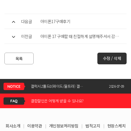
다음글
아이폰17구매후기
이전글
아이폰 17 구매할 때 친절하게 설명해주셔서 감사
했어요
수정 / 삭제
목록
신청서 조회는 어떻게 하나요?
갤럭시Z폴드8(와이드/울트라) 갤럭시Z플립8 사전예약 공지사항
2026-07-09
결합할인은 어떻게 받을 수 있나요?
KT스토어 공식 신청서 작성 관련 자주 묻는 질문
2026-05-11
KT스토어 지원금이 신청서에 표시되지 않습니다
갤럭시S26 / 아이폰17e 공통지원금 상향!
2026-03-25
회사소개
|
이용약관
|
개인정보처리방침
|
법적고지
|
현장스케치
아이폰17e 사전예약 공지사항
휴대폰 일시불로 구매도 가능한가요?
2026-03-08