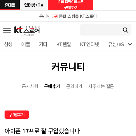
Z플립8|Z폴드8
구매하기
온라인
1위
종합 쇼핑몰 KT스토어

삼성
애플
기타
KT렌탈
KT인터넷
유심/eSIM 
커뮤니티
공지사항
구매후기
문의하기
자주하는 질문
구매후기
아이폰 17프로 잘 구입했습니다